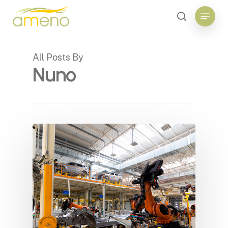
Skip
Menu
to
search
main
Close
content
Menu
All Posts By
Nuno