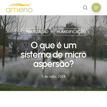
Skip
Menu
to
search
main
Close
content
Menu
CLIMATIZAÇÃO
HUMIDIFICAÇÃO
O que é um
sistema de micro
aspersão?
5 de Julho, 2024